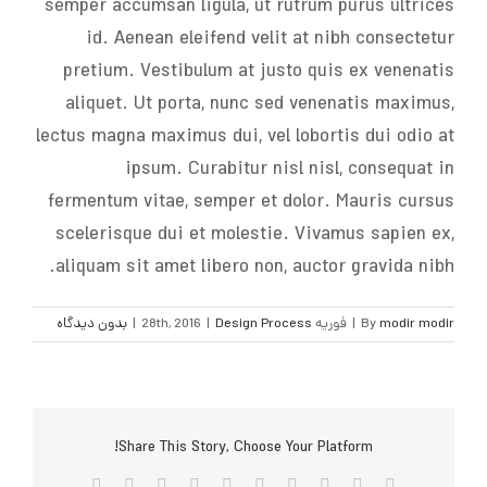
semper accumsan ligula, ut rutrum purus ultrices
id. Aenean eleifend velit at nibh consectetur
pretium. Vestibulum at justo quis ex venenatis
aliquet. Ut porta, nunc sed venenatis maximus,
lectus magna maximus dui, vel lobortis dui odio at
ipsum. Curabitur nisl nisl, consequat in
fermentum vitae, semper et dolor. Mauris cursus
scelerisque dui et molestie. Vivamus sapien ex,
aliquam sit amet libero non, auctor gravida nibh.
modir modir
By
|
فوریه 28th, 2016
Design Process
|
|
بدون ديدگاه
Share This Story, Choose Your Platform!
Facebook
Twitter
Reddit
LinkedIn
WhatsApp
Tumblr
Vk
Pinterest
Xing
پست